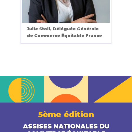
Grégo
Julie Stoll, Déléguée Générale
Génér
de Commerce Équitable France
du 20
5ème édition
ASSISES NATIONALES DU